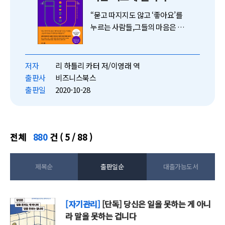
“묻고 따지지도 않고 ‘좋아요’를
누르는 사람들,그들의 마음은 무
엇에 움직였을까?”사람들의 뇌
는 사실보다 본능적 욕망에 반응
한다!MS, 스타벅스, 비자… 세계
저자
리 하틀리 카터 저/이영래 역
적 기업의 커뮤니케이션 전략가
출판사
비즈니스북스
가 밝힌 최고의 설득 전략!사실과
출판일
2020-10-28
거짓, 이성과...
전체
880
건 ( 5 / 88 )
제목순
출판일순
대출가능도서
[자기관리]
[단독] 당신은 일을 못하는 게 아니
라 말을 못하는 겁니다