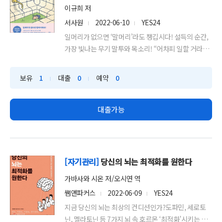
이규희 저
서사원
2022-06-10
YES24
일머리가 없으면 ‘말머리’라도 챙깁시다! 설득의 순간,
가장 빛나는 무기 말투와 목소리! “어차피 일할 거라면
말투부...
보유
1
대출
0
예약
0
대출가능
[자기관리]
당신의 뇌는 최적화를 원한다
가바사와 시온 저/오시연 역
쌤앤파커스
2022-06-09
YES24
지금 당신의 뇌는 최상의 컨디션인가?도파민, 세로토
닌, 멜라토닌 등 7가지 뇌 속 호르몬 ‘최적화’시키는 구