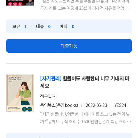
“같은 속도로 달리면 부를 추월할 수 없다!”MZ세대의
투자 멘토, 그는 어떻게 35살에 경제적 자유를 얻었나
58만 ...
보유
1
대출
0
예약
0
대출가능
[자기관리]
힘들어도 사람한테 너무 기대지 마
세요
정우열 저
동양북스(동양books)
2022-05-23
YES24
“지금 힘들다면,엉뚱한 데 에너지를 쓰고 있는 건 아닐
까?”유튜브 누적 조회수 1600만인간관계 특강 조회수
54만1...