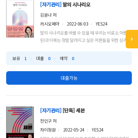
[자기관리]
말의 시나리오
김윤나 저
카시오페아
2022-06-03
YES24
말의 시나리오를 바꿀 수 있을 때 우리는 비로소 어른이
된다!이제는 정말 달라지고 싶은 어른들을 위한 심리 수
업세바시...
보유
1
대출
0
예약
0
대출가능
[자기관리]
[단독] 세븐
전인구 저
차이정원
2022-05-24
YES24