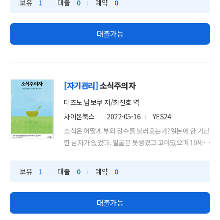
보유
1
대출
0
예약
0
대출가능
[자기관리]
소식주의자
미즈노 남보쿠 저/최진호 역
사이몬북스
2022-05-16
YES24
소식은 어떻게 부와 장수를 불러오는가?일본에 한 가난
한 남자가 있었다. 얼굴은 못생겼고 고아였으며 10세부
터 술을 마...
보유
1
대출
0
예약
0
대출가능