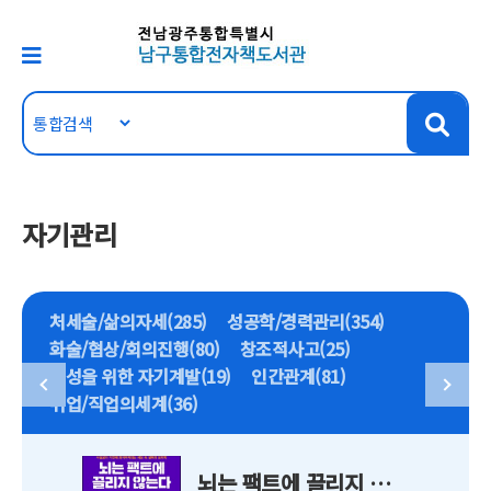
자기관리
처세술/삶의자세(285)
성공학/경력관리(354)
화술/협상/회의진행(80)
창조적사고(25)
여성을 위한 자기계발(19)
인간관계(81)
취업/직업의세계(36)
뇌는 팩트에 끌리지 않는다