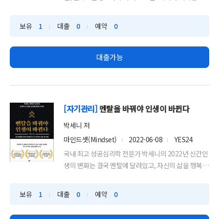
체적인 실...
보유
1
대출
0
예약
0
대출가능
[자기관리]
멘탈을 바꿔야 인생이 바뀐다
박세니 저
마인드셋(Mindset)
2022-06-08
YES24
국내 최고 성공심리학 전문가 박세니의 2022년 신간인
생의 변화는 결국 멘탈에 달려있고, 자신의 삶을 행복하
게 만드는...
보유
1
대출
0
예약
0