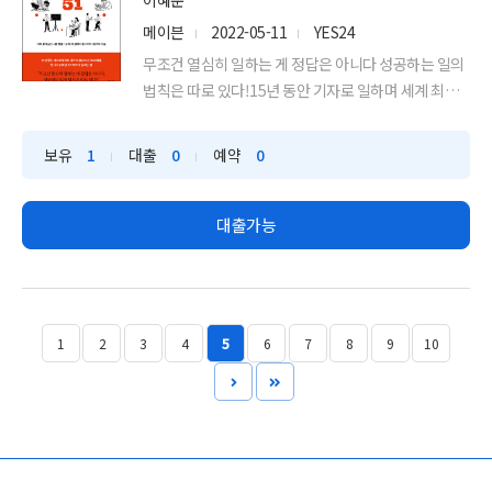
이혜운
메이븐
2022-05-11
YES24
무조건 열심히 일하는 게 정답은 아니다 성공하는 일의
법칙은 따로 있다!15년 동안 기자로 일하며 세계 최정
상에 선 ...
보유
1
대출
0
예약
0
대출가능
1
2
3
4
5
6
7
8
9
10