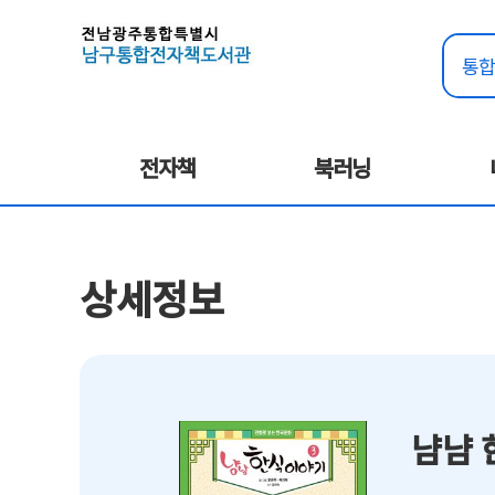
전자책
북러닝
상세정보
냠냠 