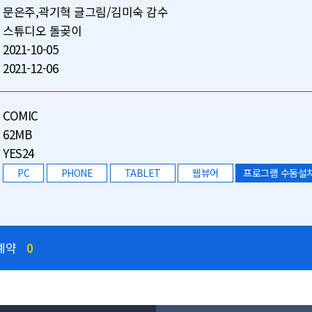
문은주,곽기혁 글그림/김미숙 감수
스튜디오 돌곶이
2021-10-05
2021-12-06
COMIC
62MB
YES24
PC
PHONE
TABLET
웹뷰어
프로그램 수동설
예약
0