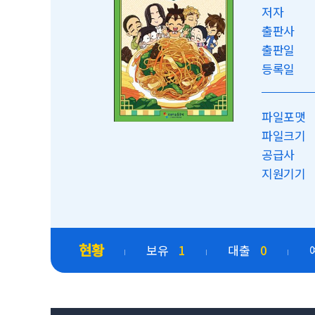
저자
출판사
출판일
등록일
파일포맷
파일크기
공급사
지원기기
현황
보유
1
대출
0