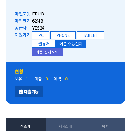
파일포맷
EPUB
파일크기
62MB
공급사
YES24
지원기기
PC
PHONE
TABLET
웹뷰어
어플 수동설치
어플 설치 안내
현황
보유
1
대출
0
예약
0
대출가능
책소개
저자소개
목차