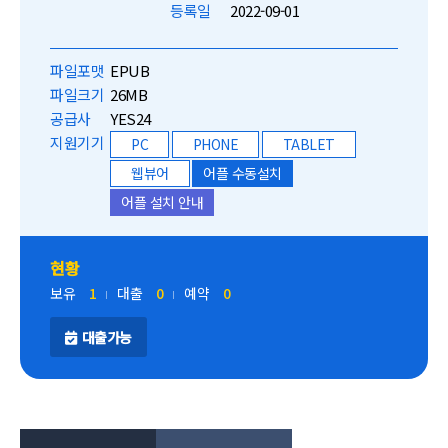
등록일
2022-09-01
파일포맷
EPUB
파일크기
26MB
공급사
YES24
지원기기
PC
PHONE
TABLET
웹뷰어
어플 수동설치
어플 설치 안내
현황
보유
1
대출
0
예약
0
대출가능