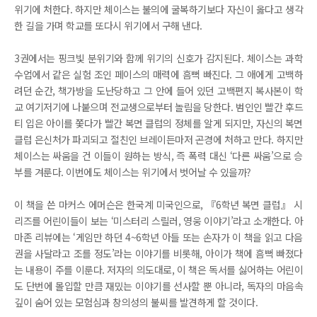
위기에 처한다. 하지만 체이스는 불의에 굴복하기보다 자신이 옳다고 생각
한 길을 가며 학교를 또다시 위기에서 구해 낸다.
3권에서는 핑크빛 분위기와 함께 위기의 신호가 감지된다. 체이스는 과학
수업에서 같은 실험 조인 페이스의 매력에 흠뻑 빠진다. 그 애에게 고백하
려던 순간, 책가방을 도난당하고 그 안에 들어 있던 고백편지 복사본이 학
교 여기저기에 나붙으며 전교생으로부터 놀림을 당한다. 범인인 빨간 후드
티 입은 아이를 쫓다가 빨간 복면 클럽의 정체를 알게 되지만, 자신의 복면
클럽 은신처가 파괴되고 절친인 브레이든마저 곤경에 처하고 만다. 하지만
체이스는 싸움을 건 이들이 원하는 방식, 즉 폭력 대신 ‘다른 싸움’으로 승
부를 겨룬다. 이번에도 체이스는 위기에서 벗어날 수 있을까?
이 책을 쓴 마커스 에머슨은 한국계 미국인으로, 『6학년 복면 클럽』 시
리즈를 어린이들이 보는 ‘미스터리 스릴러, 영웅 이야기’라고 소개한다. 아
마존 리뷰에는 ‘게임만 하던 4~6학년 아들 또는 손자가 이 책을 읽고 다음
권을 사달라고 조를 정도’라는 이야기를 비롯해, 아이가 책에 흠뻑 빠졌다
는 내용이 주를 이룬다. 저자의 의도대로, 이 책은 독서를 싫어하는 어린이
도 단번에 몰입할 만큼 재밌는 이야기를 선사할 뿐 아니라, 독자의 마음속
깊이 숨어 있는 모험심과 창의성의 불씨를 발견하게 할 것이다.