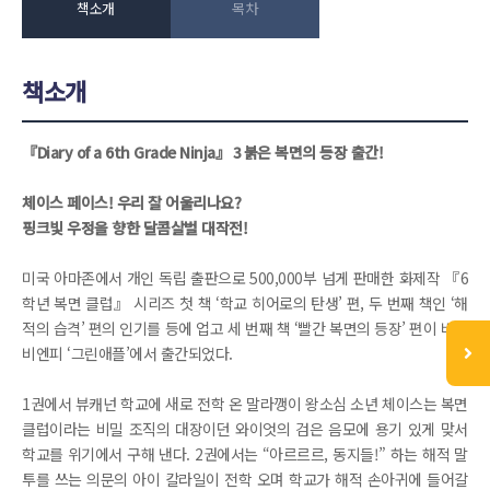
책소개
목차
책소개
『Diary of a 6th Grade Ninja』 3 붉은 복면의 등장 출간!
체이스 페이스! 우리 잘 어울리나요?
핑크빛 우정을 향한 달콤살벌 대작전!
미국 아마존에서 개인 독립 출판으로 500,000부 넘게 판매한 화제작 『6
학년 복면 클럽』 시리즈 첫 책 ‘학교 히어로의 탄생’ 편, 두 번째 책인 ‘해
적의 습격’ 편의 인기를 등에 업고 세 번째 책 ‘빨간 복면의 등장’ 편이 비전
비엔피 ‘그린애플’에서 출간되었다.
1권에서 뷰캐넌 학교에 새로 전학 온 말라깽이 왕소심 소년 체이스는 복면
클럽이라는 비밀 조직의 대장이던 와이엇의 검은 음모에 용기 있게 맞서
학교를 위기에서 구해 낸다. 2권에서는 “아르르르, 동지들!” 하는 해적 말
투를 쓰는 의문의 아이 칼라일이 전학 오며 학교가 해적 손아귀에 들어갈