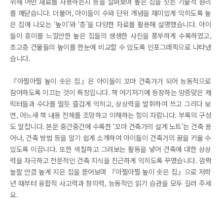
위해 어떤 재료를 사용하는지 등을 살펴보며 높은 집을 짓는 기술적 원리
를 깨닫습니다. 더불어, 아이들이 수와 단위 개념을 재미있게 익히도록 높
은 집에 나오는 ‘높이’와 ‘층’을 다양한 자료를 활용해 설명했습니다. 아이
들이 흥미를 느낄만한 높은 집들의 생생한 사진을 풍부하게 수록하였고,
초고층 건물들의 높이를 한눈에 비교할 수 있도록 인포그래픽으로 나타냈
습니다.
『아찔아찔 높이 솟은 집』은 아이들이 꼬마 건축가가 되어 능동적으로
참여하도록 이끄는 것이 특징입니다. 책 여기저기에 등장하는 앙증맞은 캐
릭터들과 수다를 떨듯 즐겁게 익히고, 상상력을 발휘하여 쓰고 그리다 보
면, 어느새 책 내용 전체를 조망하고 이해하는 힘이 자랍니다. 부록의 구성
도 알찹니다. 본문 중간중간에 수록한 ‘꼬마 건축가의 설계 노트’는 건축 용
어나, 건축 방법 등을 알기 쉽게 소개하여 아이들이 건축가의 꿈을 키울 수
있도록 이끕니다. 또한 색칠하고 그려보는 활동을 넣어 건축에 대한 상상
력을 자극하고 전문적인 건축 지식을 친근하게 익히도록 꾸몄습니다. 깜짝
놀랄 만큼 높게 지은 집을 뜯어보며 『아찔아찔 높이 솟은 집』으로 저학
년 때부터 융합적 사고력과 창의력, 능동적인 읽기 습관을 모두 길러 주세
요.