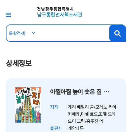
상세정보
아찔아찔 높이 솟은 집 - 꼬마 건축가 2
저자
게리 베일리 글/모레노 키아
키에라,미셀 토드,조엘 드레
드미 그림/홍주진 역
출판사
개암나무