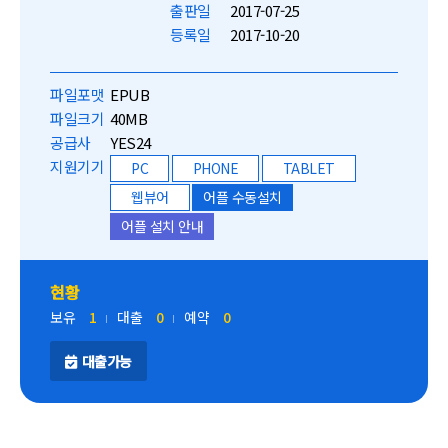
출판일
2017-07-25
등록일
2017-10-20
파일포맷
EPUB
파일크기
40MB
공급사
YES24
지원기기
PC
PHONE
TABLET
웹뷰어
어플 수동설치
어플 설치 안내
현황
보유
1
대출
0
예약
0
대출가능