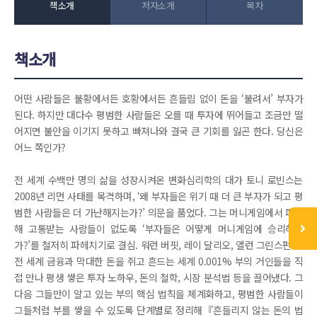
책소개
저자소개
목차
책소개
어떤 사람들은 불황에서든 호황에서든 흔들림 없이 돈을 ‘불려서’ 부자가
된다. 하지만 대다수 평범한 사람들은 오를 때 투자에 뛰어들고 조금만 떨
어지면 불안을 이기지 못하고 빠져나와 결국 큰 기회를 잃곤 한다. 당신은
어느 쪽인가?
전 세계 수백만 명의 삶을 성장시켜온 변화심리학의 대가 토니 로빈스는
2008년 리먼 사태를 목격하며, ‘왜 부자들은 위기 때 더 큰 부자가 되고 평
범한 사람들은 더 가난해지는가?’ 의문을 품었다. 그는 머니게임에서 패배
해 고통받는 사람들이 없도록 ‘부자들은 어떻게 머니게임에 승리하는
가?’를 철저히 파헤치기로 결심. 워런 버핏, 레이 달리오, 앨런 그린스펀 등
전 세계 금융과 막대한 돈을 쥐고 흔드는 세계 0.001% 부의 거인들을 직
접 만나 평생 쌓은 투자 노하우, 돈의 철학, 시장 분석법 등을 끌어냈다. 그
다음 그들만이 알고 있는 부의 핵심 법칙을 체계화하고, 평범한 사람들이
그들처럼 부를 쌓을 수 있도록 단계별로 정리해『흔들리지 않는 돈의 법