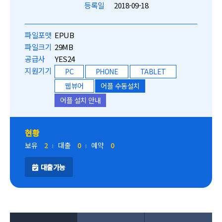
등록일
2018-09-18
파일포맷
EPUB
파일크기
29MB
공급사
YES24
지원기기
PC
PHONE
TABLET
웹뷰어
어플 수동설치
어플 설치 안내
현황
보유
2
대출
0
예약
0
대출가능