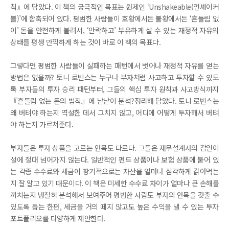
칙』에 담았다. 이 책의 궁극적인 목표는 원제인 ‘Unshakeable(언셰이커
블)’에 함축되어 있다. 평범한 사람들이 호황에서든 불황에서든 ‘흔들림 없
이’ 돈을 안전하게 불려서, ‘안락하고’ 부유하게 살 수 있는 재정적 자유의
상태를 평생 만끽하게 하는 것이 바로 이 책의 목표다.
그렇다면 평범한 사람들이 실패하는 패턴에서 벗어나 재정적 자유를 얻는
방법은 없을까? 토니 로빈스는 누구나 부자처럼 사고하고 투자할 수 있도
록 부자들의 투자 승리 패턴부터, 그들의 핵심 투자 원칙과 사고방식까지
『흔들림 없는 돈의 법칙』에 낱낱이 분석?정리해 담았다. 토니 로빈스는
왜 버텨야 하는지 역설한 데서 그치지 않고, 어디에 어떻게 투자해서 버텨
야 하는지 가르쳐준다.
부자들은 투자 상품을 고르는 안목도 다르다. 그들은 재무설계사의 감언이
설에 절대 넘어가지 않는다. 일반적인 펀드 상품이나 보험 상품에 붙어 있
는 각종 수수료와 세금이 장기적으로는 자산을 얼마나 심각하게 갉아먹는
지 잘 알고 있기 때문이다. 이 책은 미세한 수수료 차이가 얼마나 큰 손해를
끼치는지 냉철히 분석해서 보여주어 평범한 사람도 부자의 안목을 갖출 수
있도록 돕는 한편, 세금을 거의 떼지 않고도 높은 수익을 낼 수 있는 투자
포트폴리오를 다양하게 제안한다.