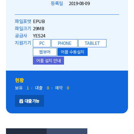
등록일
2019-08-09
파일포맷
EPUB
파일크기
29MB
공급사
YES24
지원기기
PC
PHONE
TABLET
웹뷰어
어플 수동설치
어플 설치 안내
현황
보유
1
대출
0
예약
0
대출가능