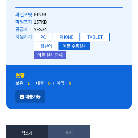
파일포맷
EPUB
파일크기
157KB
공급사
YES24
지원기기
PC
PHONE
TABLET
웹뷰어
어플 수동설치
어플 설치 안내
현황
보유
1
대출
0
예약
0
대출가능
책소개
목차