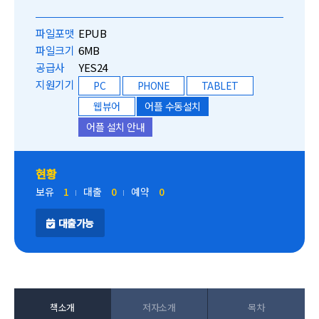
파일포맷
EPUB
파일크기
6MB
공급사
YES24
지원기기
PC
PHONE
TABLET
웹뷰어
어플 수동설치
어플 설치 안내
현황
보유
1
대출
0
예약
0
대출가능
책소개
저자소개
목차