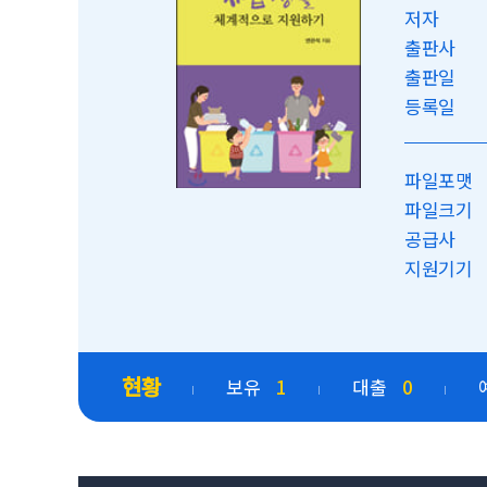
저자
출판사
출판일
등록일
파일포맷
파일크기
공급사
지원기기
현황
보유
1
대출
0